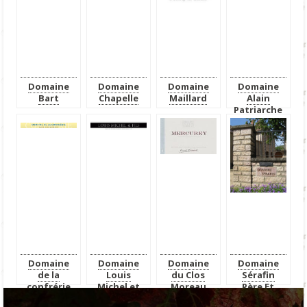
Domaine
Domaine
Domaine
Domaine
Bart
Chapelle
Maillard
Alain
Patriarche
Domaine
Domaine
Domaine
Domaine
de la
Louis
du Clos
Sérafin
confrérie
Michel et
Moreau
Père Et
Fils
Fils