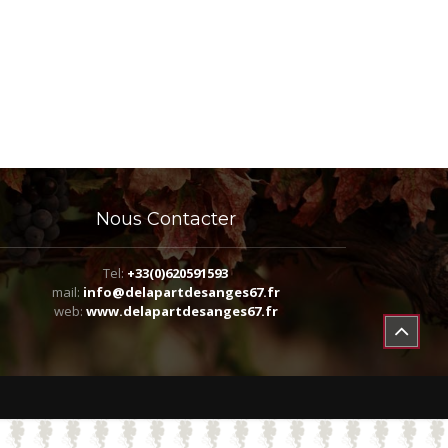
Nous
Contacter
Tel:
+33(0)620591593
mail:
info@delapartdesanges67.fr
web:
www.delapartdesanges67.fr